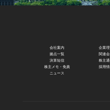
会社案内
企業理
拠点一覧
関連会
決算短信
株主通
株主メモ・免責
採用情
ニュース